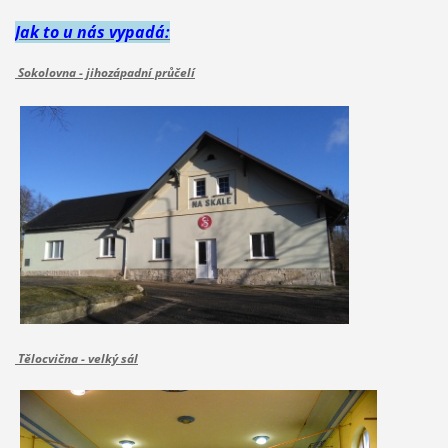
Jak to u nás vypadá:
Sokolovna - jihozápadní průčelí
Tělocvična - velký sál