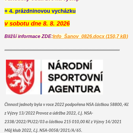
+ 4. prázdninovou vycházku
v sobotu dne 8. 8. 2026
Bližší informace ZDE:
Info_Šanov_0826.docx (150,7 kB)
xxxxxxxxxxxxxxxxxxxxxxxxxxxxxxxxxxxxxxxxxxxxxxxxxxxxxxxxxxxxxxxxxxxxxxxxxxxxxxxxxxxxxxxxxxxxxxxxx
Činnost jednoty byla v roce 2022 podpořena NSA částkou 58800,-Kč
z Výzvy 13/2022 Provoz a údržba 2022, č.j. NSA-
2338/2022/PU22/03 a částkou 215 010,00 Kč z Výzvy 14/2021
Můj klub 2022, č.j. NSA-0058/2021/A/65.