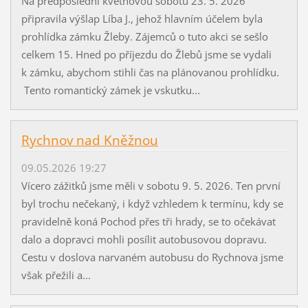
Na předposlední květnovou sobotu 23. 5. 2026
připravila výšlap Líba J., jehož hlavním účelem byla
prohlídka zámku Žleby. Zájemců o tuto akci se sešlo
celkem 15. Hned po příjezdu do Žlebů jsme se vydali
k zámku, abychom stihli čas na plánovanou prohlídku.
Tento romantický zámek je vskutku...
Rychnov nad Kněžnou
09.05.2026 19:27
Vícero zážitků jsme měli v sobotu 9. 5. 2026. Ten první
byl trochu nečekaný, i když vzhledem k termínu, kdy se
pravidelně koná Pochod přes tři hrady, se to očekávat
dalo a dopravci mohli posílit autobusovou dopravu.
Cestu v doslova narvaném autobusu do Rychnova jsme
však přežili a...