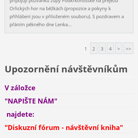
připojuji pozvánku župy Podkrkonošské na přejezd
Orlických hor na běžkách (propozice a pokyny k
přihlášení jsou v přiloženém souboru). S pozdravem a
přáním pěkného dne Lenka...
1
2
3
4
>
>>
Upozornění návštěvníkům
V záložce
"NAPIŠTE NÁM"
najdete:
"
Diskuzní fórum - návštěvní kniha
"