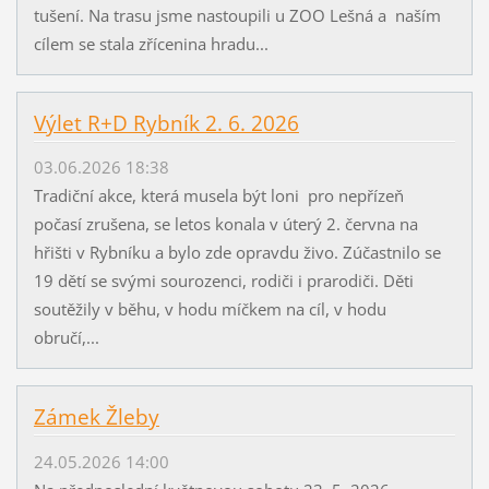
tušení. Na trasu jsme nastoupili u ZOO Lešná a naším
cílem se stala zřícenina hradu...
Výlet R+D Rybník 2. 6. 2026
03.06.2026 18:38
Tradiční akce, která musela být loni pro nepřízeň
počasí zrušena, se letos konala v úterý 2. června na
hřišti v Rybníku a bylo zde opravdu živo. Zúčastnilo se
19 dětí se svými sourozenci, rodiči i prarodiči. Děti
soutěžily v běhu, v hodu míčkem na cíl, v hodu
obručí,...
Zámek Žleby
24.05.2026 14:00