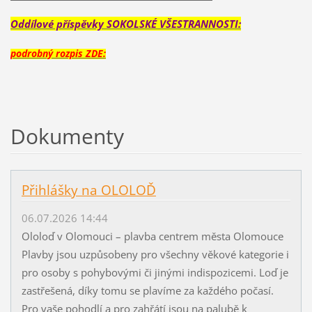
Oddílové příspěvky SOKOLSKÉ VŠESTRANNOSTI:
podrobný rozpis ZDE:
Dokumenty
Přihlášky na OLOLOĎ
06.07.2026 14:44
Ololoď v Olomouci – plavba centrem města Olomouce
Plavby jsou uzpůsobeny pro všechny věkové kategorie i
pro osoby s pohybovými či jinými indispozicemi. Loď je
zastřešená, díky tomu se plavíme za každého počasí.
Pro vaše pohodlí a pro zahřátí jsou na palubě k