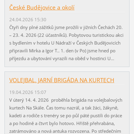
České Budějovice a okolí
24.04.2026 15:30
Čtyři dny plné zážitků jsme prožili v jižních Čechách 20.
– 23. 4. 2026 (22 účastníků). Pobytovou turistickou akci
s bydlením v hotelu U Nádraží v Českých Budějovicích
připravili Mirka a Igor T.. 1. den (v Po) jsme hned po
příjezdu a ubytování vyrazili na oběd v hostinci U...
VOLEJBAL, JARNÍ BRIGÁDA NA KURTECH
19.04.2026 15:07
V úterý 14. 4. 2026 proběhla brigáda na volejbalových
kurtech Na Skále. Čas tomu nazrál, a tak žáci, žákyně,
kadeti a rodiče s trenéry se po půl páté pustili do práce
a po hodině a čtvrt bylo hotovo. Hřiště přehrabána,
zatrámováno a nová antuka rozvozena. Po středečním