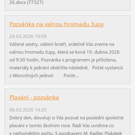
26.docx (77327)
Pozvánka na valnou hromadu župy
24.03.2026 10:09
Vážené sestry, vážení bratři, srdečně Vás zveme na
valnou hromadu župy, která se koná 19. dubna 2026
od 9:30 hodin. Pozvánka s programem je přiložena,
materiály k jednání obdržíte následně. Počet vyslanců
z tělocvičných jednot: Počet...
Plavání - pozvánka
06.03.2026 14:25
Dobrý den, dovoluji si Vás pozvat na poslední společné
plavání v tomto školním roce. Rádi Vás uvidíme co
v nejhojnějším počtu. S pozdravem M. Kadlec Plakátek