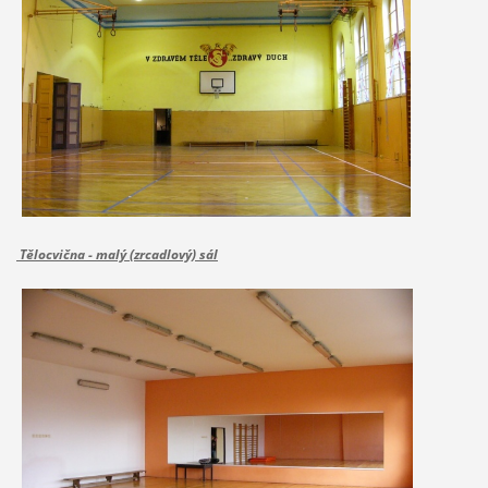
Tělocvična - malý (zrcadlový) sál