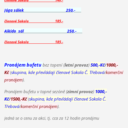
členové Sokola
140,-
Jóga sálek
250
,-
členové Sokola
185,-
Aikido sál
250
,-
členové Sokola
185,-
Pronájem bufetu
bez topení (
letní provoz
)
500,-Kč
/
1000,-
Kč
(
skupina, kde převládají členové Sokola Č. Třebová
/
komerční
pronájem
).
Pronájem bufetu v topné sezóně (
zimní provoz
)
1000,-
Kč
/
1500,-Kč
(
skupina, kde převládají členové Sokola Č.
Třebová
/
komerční pronájem
).
Jedná se o cenu za akci, tj. cca za 12 hodin pronájmu