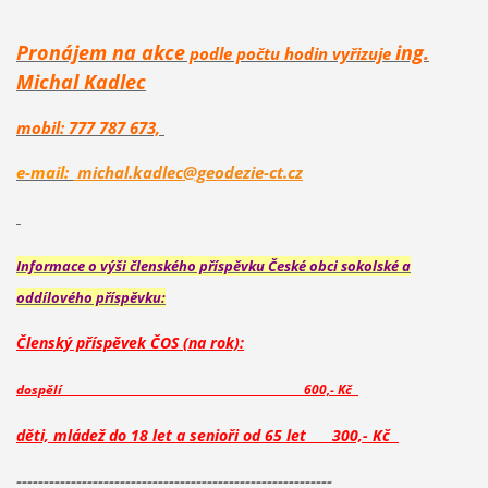
Pronájem na akce
ing.
podle počtu hodin vyřizuje
Michal Kadlec
mobil:
777 787 673,
e-mail:
michal.kadlec@geodezie-ct.cz
Informace o výši členského příspěvku České obci sokolské a
oddílového příspěvku:
Členský příspěvek ČOS (na rok):
dospělí
60
0,- Kč
děti, mládež do 18 let a senioři od 65 let
300,- Kč
----------------------------------------------------------