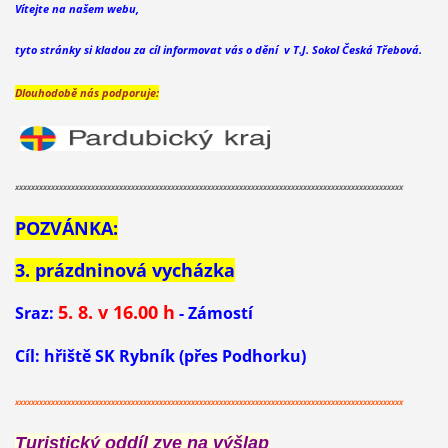
Vítejte na našem webu,
tyto stránky si kladou za cíl informovat vás o dění v T.J. Sokol Česká Třebová.
Dlouhodobě nás podporuje:
xxxxxxxxxxxxxxxxxxxxxxxxxxxxxxxxxxxxxxxxxxxxxxxxxxxxxxxxxxxxxxxxxxxxxxxxxxxxxxxxxxxxxxxxxxxxxxxxx
POZVÁNKA:
3. prázdninová vycházka
5
. 8. v 16.00 h
Sraz:
- Zámostí
Cíl: hřiště SK Rybník (přes Podhorku)
xxxxxxxxxxxxxxxxxxxxxxxxxxxxxxxxxxxxxxxxxxxxxxxxxxxxxxxxxxxxxxxxxxxxxxxxxxxxxxxxxxxxxxxxxxxxxxxxx
Turistický oddíl zve na výšlap