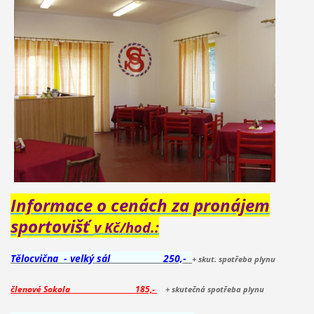
Informace o cenách za pronájem
sportovišť
v Kč/hod.:
Tělocvična - velký sál
25
0,-
+ skut. spotřeba plynu
členové Sokola
185,-
+ skutečná spotřeba plynu