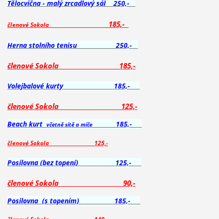
Tělocvična - malý zrcadlový sál
250,-
185,-
členové Sokola
Herna stolního tenisu
25
0,-
členové Sokola
185,-
Volejbalové kurty
185,-
členové Sokola
125,-
Beach kurt
185,-
včetně sítě a míče
členové Sokola
125,-
Posilovna (bez topení)
125,-
členové Sokola
90,-
Posilovna (s topením)
185,-